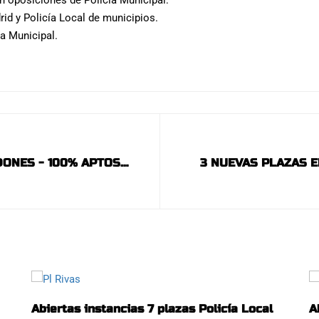
 oposiciones de Policía Municipal:
rid y Policía Local de municipios.
ía Municipal.
DONES - 100% APTOS
3 NUEVAS PLAZAS E
RA VEZ:
CAMPO - ÚLT
Abiertas instancias 7 plazas Policía Local
A