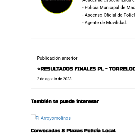
Academia especializada en
- Policía Municipal de Mad
- Ascenso Oficial de Polic
- Agente de Movilidad.
Publicación anterior
⭐️RESULTADOS FINALES PL - TORRELO
FINALES⭐️ - LO HEMOS REVENTADO, OT
2 de agosto de 2023
También te puede interesar
Convocadas 8 Plazas Policía Local