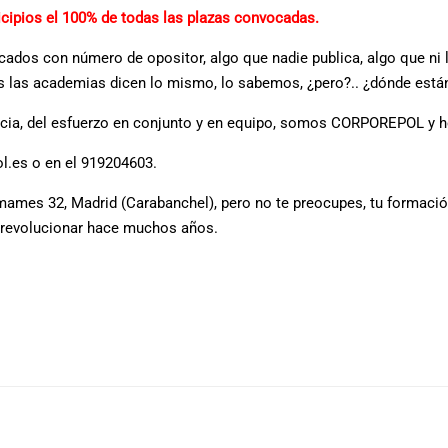
icipios el 100% de todas las plazas convocadas.
ficados con número de opositor, algo que nadie publica, algo que n
as las academias dicen lo mismo, lo sabemos, ¿pero?.. ¿dónde está
lencia, del esfuerzo en conjunto y en equipo, somos CORPOREPOL y 
l.es o en el 919204603.
ames 32, Madrid (Carabanchel), pero no te preocupes, tu formació
 a revolucionar hace muchos años.