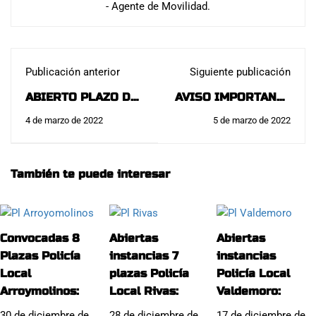
- Agente de Movilidad.
Publicación anterior
Siguiente publicación
ABIERTO PLAZO DE
AVISO IMPORTANTE
INSTANCIAS 21
EXAMEN
4 de marzo de 2022
5 de marzo de 2022
PLAZAS POLICÍA
CONOCIMIENTOS
LOCAL ALCORCÓN:
POLICÍA LOCAL
ARROYOMOLINOS:
También te puede interesar
Convocadas 8
Abiertas
Abiertas
Plazas Policía
instancias 7
instancias
Local
plazas Policía
Policía Local
Arroymolinos:
Local Rivas:
Valdemoro:
30 de diciembre de
28 de diciembre de
17 de diciembre de