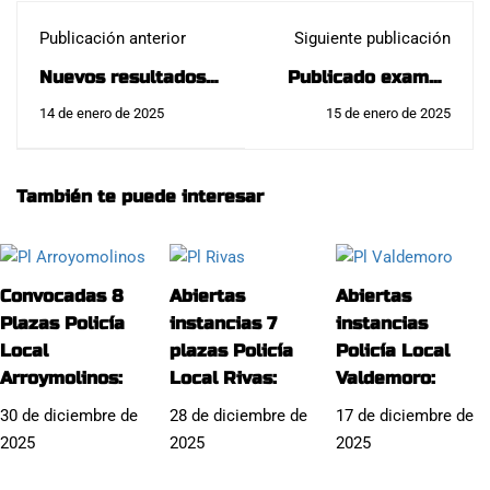
Publicación anterior
Siguiente publicación
Nuevos resultados
Publicado examen
IMPRESIONANTES
75 plazas Oficial
14 de enero de 2025
15 de enero de 2025
Policía Local
Policía Municipal de
Torrelodones:
Madrid (oposición
Policía Municipal de
También te puede interesar
Madrid promoción
interna):
Convocadas 8
Abiertas
Abiertas
Plazas Policía
instancias 7
instancias
Local
plazas Policía
Policía Local
Arroymolinos:
Local Rivas:
Valdemoro:
30 de diciembre de
28 de diciembre de
17 de diciembre de
2025
2025
2025