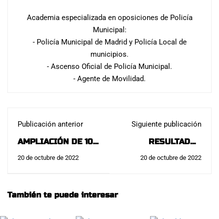
Academia especializada en oposiciones de Policía
Municipal:
- Policía Municipal de Madrid y Policía Local de
municipios.
- Ascenso Oficial de Policía Municipal.
- Agente de Movilidad.
Publicación anterior
Siguiente publicación
AMPLIACIÓN DE 10
RESULTADOS
A 11 PLAZAS EN LA
POLICÍA LOCAL
20 de octubre de 2022
20 de octubre de 2022
POLICÍA LOCAL
GALAPAGAR. 11
GALAPAGAR:
PLAZAS, 7
ALUMNOS DE
También te puede interesar
CORPOREPOL.
NUEVA REVENTADA: