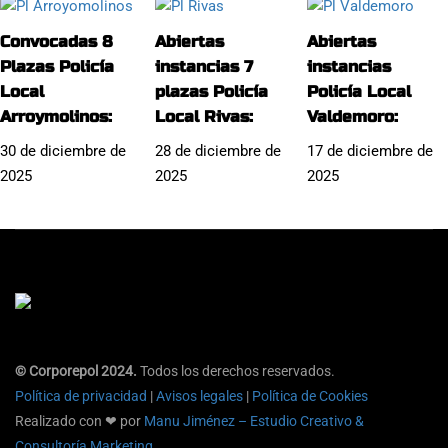
Convocadas 8
Abiertas
Abiertas
Plazas Policía
instancias 7
instancias
Local
plazas Policía
Policía Local
Arroymolinos:
Local Rivas:
Valdemoro:
30 de diciembre de
28 de diciembre de
17 de diciembre de
2025
2025
2025
© Corporepol 2024.
Todos los derechos reservados.
Política de privacidad
|
Avisos legales
|
Política de Cookies
Realizado con ❤ por
Manu Jiménez – Estudio Creativo &
Consultoría Marketing