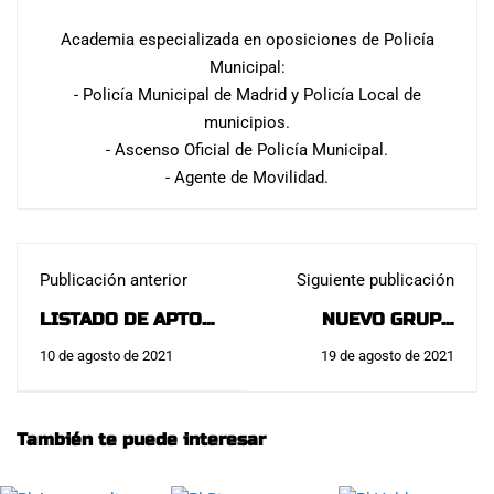
Academia especializada en oposiciones de Policía
Municipal:
- Policía Municipal de Madrid y Policía Local de
municipios.
- Ascenso Oficial de Policía Municipal.
- Agente de Movilidad.
Publicación anterior
Siguiente publicación
LISTADO DE APTOS
NUEVO GRUPO
RECONOCIMIENTO
FLASH POLICÍA
10 de agosto de 2021
19 de agosto de 2021
MÉDICO
NACIONAL
PROMOCIÓN 53
PROMOCIÓN 38
POLICÍA MUNICIPAL
(2021):
También te puede interesar
DE MADRID: