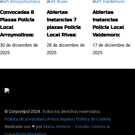
Convocadas 8
Abiertas
Abiertas
Plazas Policía
instancias 7
instancias
Local
plazas Policía
Policía Local
Arroymolinos:
Local Rivas:
Valdemoro:
30 de diciembre de
28 de diciembre de
17 de diciembre de
2025
2025
2025
© Corporepol 2024.
Todos los derechos reservados.
Política de privacidad
|
Avisos legales
|
Política de Cookies
Realizado con ❤ por
Manu Jiménez – Estudio Creativo &
Consultoría Marketing