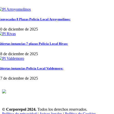
onvocadas 8 Plazas Policía Local Arroymolinos:
0 de diciembre de 2025
biertas instancias 7 plazas Policía Local Rivas:
8 de diciembre de 2025
biertas instancias Policía Local Valdemoro:
7 de diciembre de 2025
© Corporepol 2024.
Todos los derechos reservados.
Política de privacidad
|
Avisos legales
|
Política de Cookies