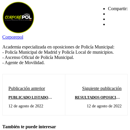
Compartir:
Corporepol
Academia especializada en oposiciones de Policía Municipal:
- Policía Municipal de Madrid y Policía Local de municipios.
- Ascenso Oficial de Policía Municipal.
- Agente de Movilidad.
Publicación anterior
Siguiente publicación
PUBLICADO LISTADO
RESULTADOS OPOSICIÓN
PROVISIONAL DE
PSICOTÉCNICOS-
12 de agosto de 2022
12 de agosto de 2022
ADMITIDOS 8 PLAZAS
PERSONALIDAD POLICÍA
POLICÍA LOCAL
LOCAL VALDEMORILLO:
ALCOBENDAS:
También te puede interesar