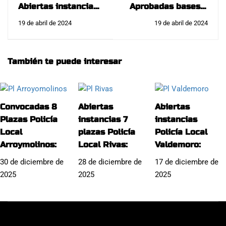
Abiertas instancias
Aprobadas bases 4
9 plazas Policía
plazas Policía Local
19 de abril de 2024
19 de abril de 2024
Local Collado
Pinto:
Villalba:
También te puede interesar
Convocadas 8
Abiertas
Abiertas
Plazas Policía
instancias 7
instancias
Local
plazas Policía
Policía Local
Arroymolinos:
Local Rivas:
Valdemoro:
30 de diciembre de
28 de diciembre de
17 de diciembre de
2025
2025
2025