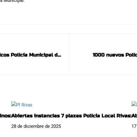
ía Municipal.
os Policía Municipal de
1000 nuevos Polic
e junio):
inos:
Abiertas instancias 7 plazas Policía Local Rivas:
Ab
28 de diciembre de 2025
17