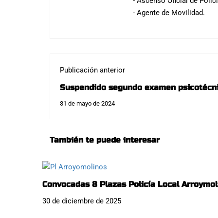
- Ascenso Oficial de Polic
- Agente de Movilidad.
Publicación anterior
Suspendido segundo examen psicotécnic
Madrid (noticia actualizada examen 16 d
31 de mayo de 2024
También te puede interesar
Convocadas 8 Plazas Policía Local Arroymol
30 de diciembre de 2025