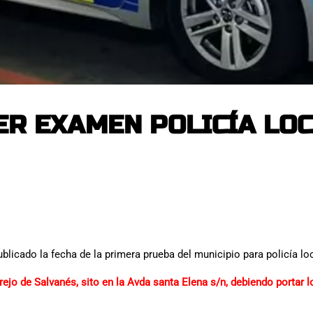
R EXAMEN POLICÍA LOC
icado la fecha de la primera prueba del municipio para policía loc
larejo de Salvanés, sito en la Avda santa Elena s/n, debiendo portar