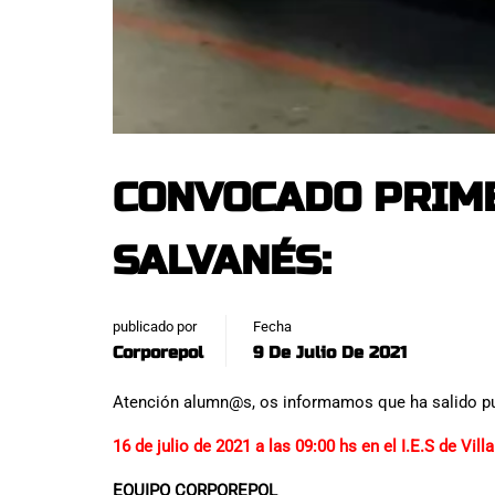
CONVOCADO PRIME
SALVANÉS:
publicado por
Fecha
Corporepol
9 De Julio De 2021
Atención alumn@s, os informamos que ha salido publ
16 de julio de 2021 a las 09:00 hs en el I.E.S de Vil
EQUIPO CORPOREPOL