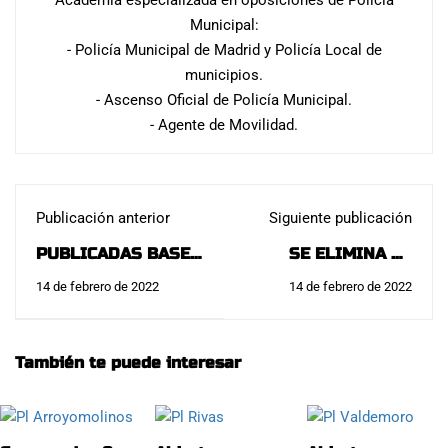
Municipal:
- Policía Municipal de Madrid y Policía Local de
municipios.
- Ascenso Oficial de Policía Municipal.
- Agente de Movilidad.
Publicación anterior
Siguiente publicación
PUBLICADAS BASES
SE ELIMINA LA
21 PLAZAS POLICÍA
ESTATURA PARA
14 de febrero de 2022
14 de febrero de 2022
MUNICIPAL
ACCEDER A LA
ALCORCÓN:
POLICÍA NACIONAL:
También te puede interesar