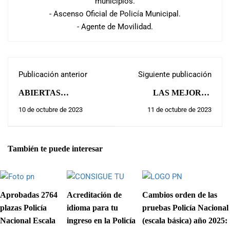
municipios.
- Ascenso Oficial de Policía Municipal.
- Agente de Movilidad.
Publicación anterior
Siguiente publicación
ABIERTAS
LAS MEJORES
INSTANCIAS PARA
NOTAS DE
10 de octubre de 2023
11 de octubre de 2023
CUBRIR 17 PLAZAS
CONOCIMIENTOS
POLICÍA LOCAL
EN LA POLICÍA
ALCALA DE
LOCAL DE
También te puede interesar
HENARES:
CIEMPOZUELOS:
Aprobadas 2764
Acreditación de
Cambios orden de las
plazas Policía
idioma para tu
pruebas Policía Nacional
Nacional Escala
ingreso en la Policía
(escala básica) año 2025: