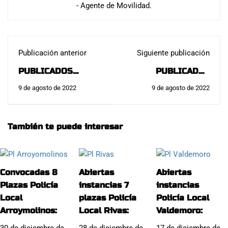
- Agente de Movilidad.
Publicación anterior
Siguiente publicación
PUBLICADOS
PUBLICADAS
LISTADOS FINALES
FÍSICAS POLICÍA
9 de agosto de 2022
9 de agosto de 2022
POLICÍA LOCAL
LOCAL MIRAFLORES
ALCORCÓN:
DE LA SIERRA Y
CONVOCATORIA A
También te puede interesar
TEÓRICO 6
SEPTIEMBRE:
Convocadas 8
Abiertas
Abiertas
Plazas Policía
instancias 7
instancias
Local
plazas Policía
Policía Local
Arroymolinos:
Local Rivas:
Valdemoro: